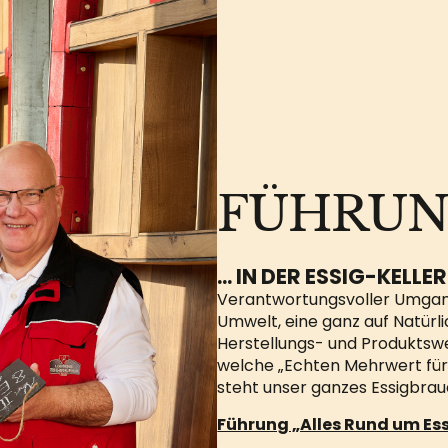
FÜHRUNG
... IN DER ESSIG-KELLER
Verantwortungsvoller Umga
Umwelt, eine ganz auf Natürl
Herstellungs- und Produktsw
welche
„Echten
Mehrwert
für
steht unser ganzes Essigbra
Führung „Alles Rund um Es