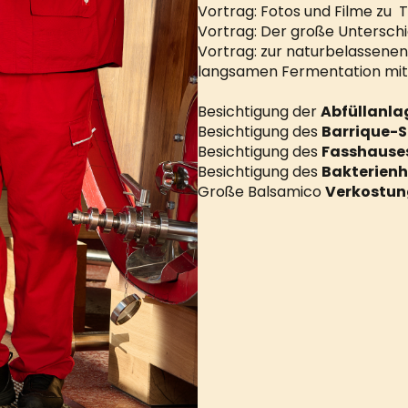
Vortrag: Fotos und Filme zu T
Vortrag: Der große Untersch
Vortrag: zur naturbelassenen
langsamen Fermentation mit
Besichtigung der
Abfüllanla
Besichtigung des
Barrique-S
Besichtigung des
Fasshause
Besichtigung des
Bakterienh
Große Balsamico
Verkostu