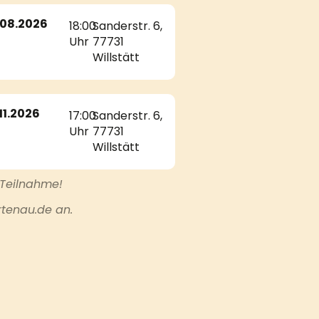
.08.2026
18:00
Sanderstr. 6,
Uhr
77731
Willstätt
.11.2026
17:00
Sanderstr. 6,
Uhr
77731
Willstätt
 Teilnahme!
rtenau.de an.