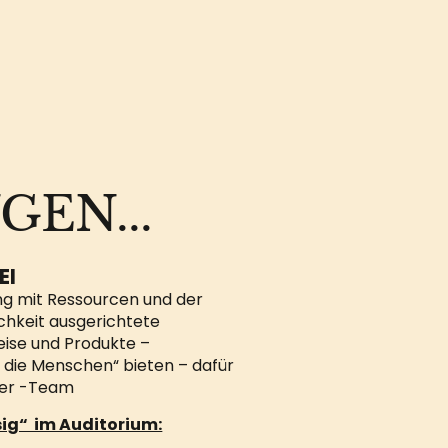
EN...
EI
ng mit
Ressourcen und der
ichkeit ausgerichtete
eise und Produkte –
 die Menschen“ bieten – dafür
uer -Team
sig“ im Auditorium: