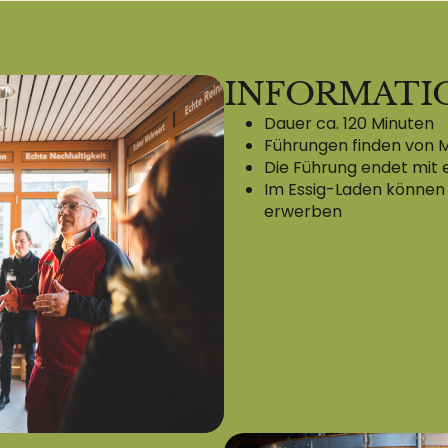
INFORMATI
Dauer ca. 120 Minuten
Führungen finden von 
Die Führung endet mit 
Im Essig-Laden können 
erwerben