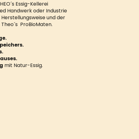
HEO´s Essig-Kellerei
ied Handwerk oder Industrie
 Herstellungsweise und der
 Theo´s ProBioMaten.
ge.
peichers.
s.
auses.
ng
mit Natur-Essig.