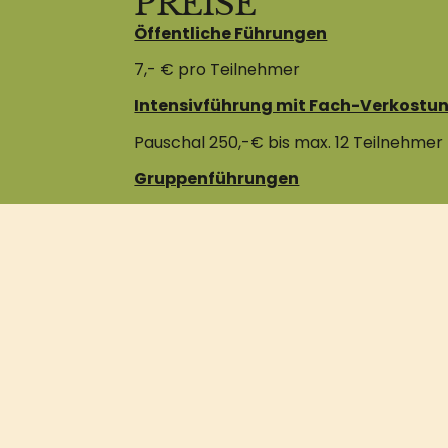
PREISE
Öffentliche Führungen
7,- € pro Teilnehmer
Intensivführung mit Fach-Verkostu
Pauschal 250,-€ bis max. 12 Teilnehmer
Gruppenführungen
Pauschal 140,-€ bis 20 Teilnehmer
Ab 21 Personen 7,-€ pro Teilnehmer
Zur Anmeldung